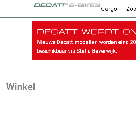
Ga
Cargo
Zo
naar
de
inhoud
DECATT WORDT ON
Nieuwe Decatt-modellen worden eind 202
beschikbaar via Stella Beverwijk.
Winkel