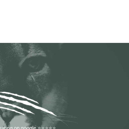
ervaring op google ⭐⭐⭐⭐⭐